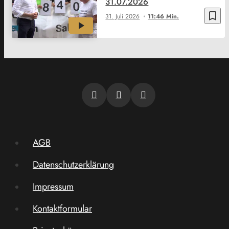
31.07.2026
bookmark_border
31. Juli 2026
11:46 Min.
AGB
Datenschutzerklärung
Impressum
Kontaktformular