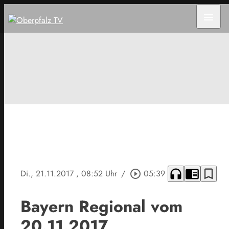
menu
headphones
chrome_reader_mode
bookmark_border
Di., 21.11.2017
, 08:52 Uhr
/
play_circle_outline
05:39
Bayern Regional vom
20.11.2017