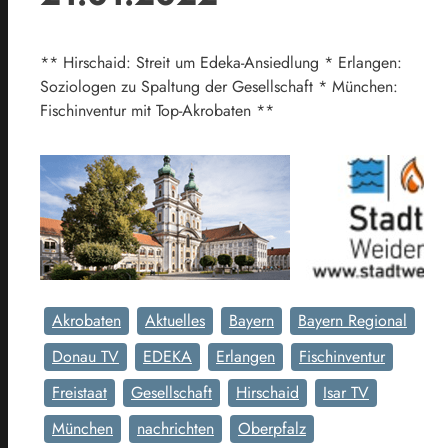
** Hirschaid: Streit um Edeka-Ansiedlung * Erlangen:
Soziologen zu Spaltung der Gesellschaft * München:
Fischinventur mit Top-Akrobaten **
Akrobaten
Aktuelles
Bayern
Bayern Regional
Donau TV
EDEKA
Erlangen
Fischinventur
Freistaat
Gesellschaft
Hirschaid
Isar TV
München
nachrichten
Oberpfalz