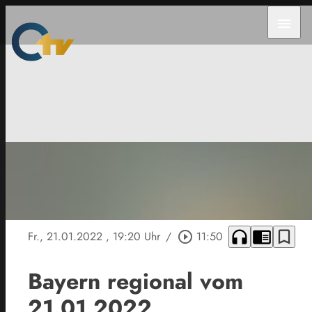
menu
headphones
chrome_reader_mode
bookmark_border
Fr., 21.01.2022
, 19:20 Uhr
/
play_circle_outline
11:50
Bayern regional vom
21.01.2022