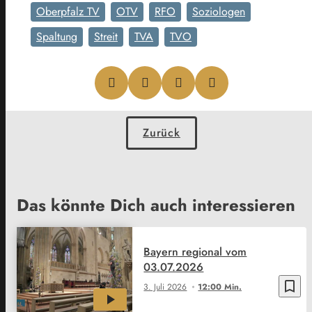
Oberpfalz TV
OTV
RFO
Soziologen
Spaltung
Streit
TVA
TVO
Zurück
Das könnte Dich auch interessieren
Bayern regional vom
03.07.2026
bookmark_border
3. Juli 2026
12:00 Min.