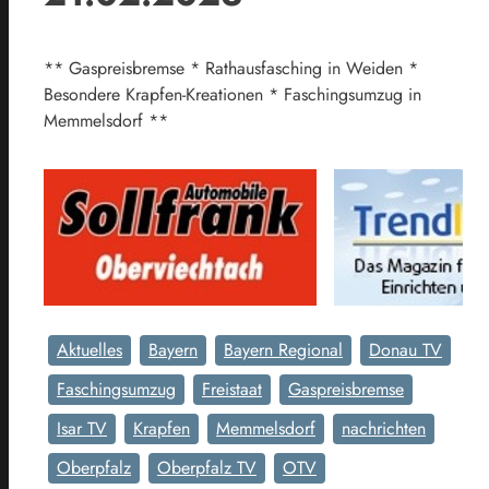
** Gaspreisbremse * Rathausfasching in Weiden *
Besondere Krapfen-Kreationen * Faschingsumzug in
Memmelsdorf **
Aktuelles
Bayern
Bayern Regional
Donau TV
Faschingsumzug
Freistaat
Gaspreisbremse
Isar TV
Krapfen
Memmelsdorf
nachrichten
Oberpfalz
Oberpfalz TV
OTV