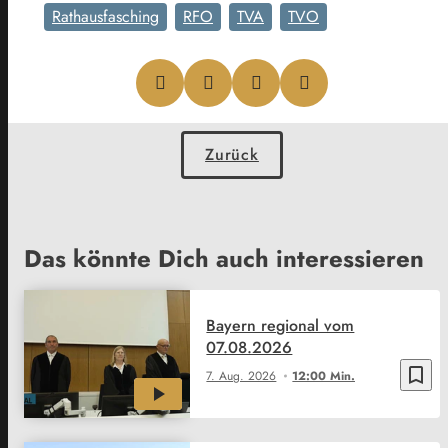
Rathausfasching
RFO
TVA
TVO
Zurück
Das könnte Dich auch interessieren
Bayern regional vom
07.08.2026
bookmark_border
7. Aug. 2026
12:00 Min.