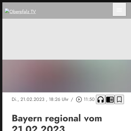
menu
headphones
chrome_reader_mode
bookmark_border
Di., 21.02.2023
, 18:26 Uhr
/
play_circle_outline
11:50
Bayern regional vom
21.02.2023