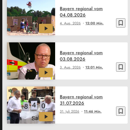
Bayern regional vom
04.08.2026
bookmark_border
4. Aug. 2026
12:00 Min.
Bayern regional vom
03.08.2026
bookmark_border
3. Aug. 2026
12:01 Min.
Bayern regional vom
31.07.2026
bookmark_border
31. Juli 2026
11:46 Min.