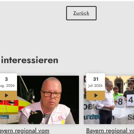
Zurück
interessieren
3
31
ug. 2026
Juli 2026
12:01
11:46
ayern regional vom
Bayern regional 