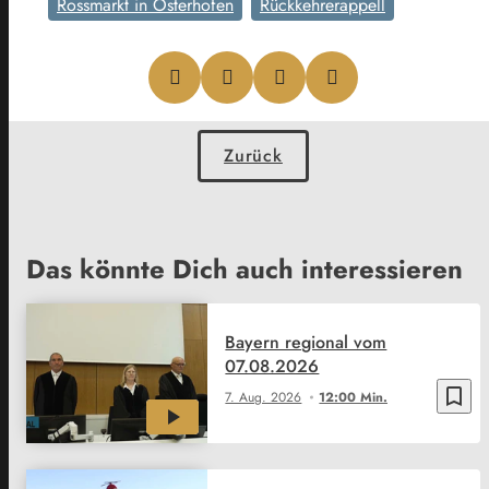
Rossmarkt in Osterhofen
Rückkehrerappell
Zurück
Das könnte Dich auch interessieren
Bayern regional vom
07.08.2026
bookmark_border
7. Aug. 2026
12:00 Min.