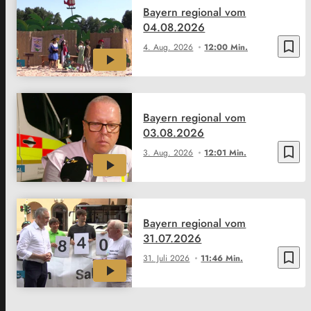
Bayern regional vom
04.08.2026
bookmark_border
4. Aug. 2026
12:00 Min.
Bayern regional vom
03.08.2026
bookmark_border
3. Aug. 2026
12:01 Min.
Bayern regional vom
31.07.2026
bookmark_border
31. Juli 2026
11:46 Min.