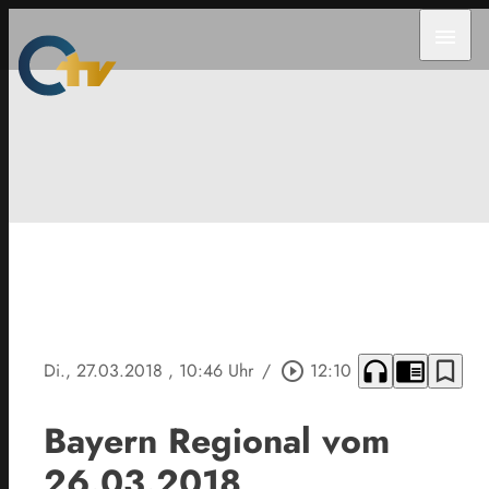
menu
headphones
chrome_reader_mode
bookmark_border
Di., 27.03.2018
, 10:46 Uhr
/
play_circle_outline
12:10
Bayern Regional vom
26.03.2018