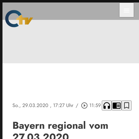
menu
headphones
chrome_reader_mode
bookmark_border
So., 29.03.2020
, 17:27 Uhr
/
play_circle_outline
11:59
Bayern regional vom
27.03.2020