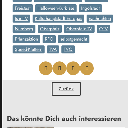
Freistaat
Halloween-Kürbisse
Ingolstadt
Isar TV
Kulturhauptstadt Europas
nachrichten
Nürnberg
Oberpfalz
Oberpfalz TV
OTV
Pflanzaktion
RFO
selbstgemacht
Speed-Klettern
TVA
TVO
Zurück
Das könnte Dich auch interessieren