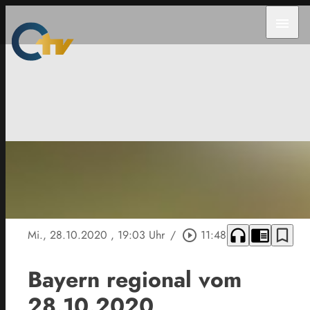
menu
headphones
chrome_reader_mode
bookmark_border
Mi., 28.10.2020
, 19:03 Uhr
/
play_circle_outline
11:48
Bayern regional vom
28.10.2020