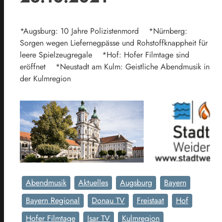
*Augsburg: 10 Jahre Polizistenmord *Nürnberg:
Sorgen wegen Liefernegpässe und Rohstoffknappheit für
leere Spielzeugregale *Hof: Hofer Filmtage sind
eröffnet *Neustadt am Kulm: Geistliche Abendmusik in
der Kulmregion
Abendmusik
Aktuelles
Augsburg
Bayern
Bayern Regional
Donau TV
Freistaat
Hof
Hofer Filmtage
Isar TV
Kulmregion