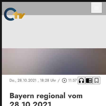
menu
headphones
chrome_reader_mode
bookmark_border
Do., 28.10.2021
, 18:28 Uhr
/
play_circle_outline
11:57
Bayern regional vom
28.10.2021