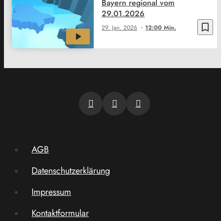
Bayern regional vom
29.01.2026
bookmark_border
29. Jan. 2026
12:00 Min.
AGB
Datenschutzerklärung
Impressum
Kontaktformular