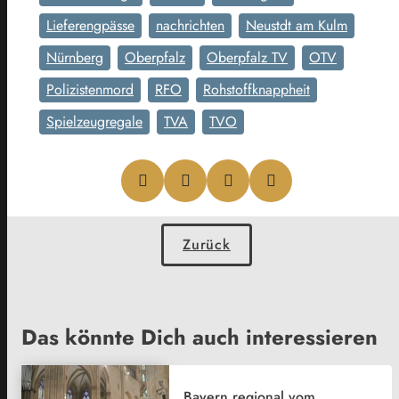
Lieferengpässe
nachrichten
Neustdt am Kulm
Nürnberg
Oberpfalz
Oberpfalz TV
OTV
Polizistenmord
RFO
Rohstoffknappheit
Spielzeugregale
TVA
TVO
Zurück
Das könnte Dich auch interessieren
Bayern regional vom