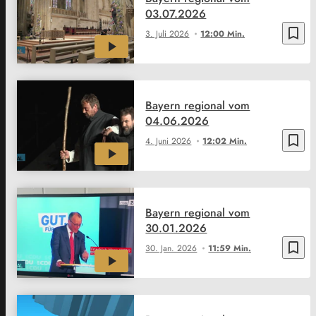
03.07.2026
bookmark_border
3. Juli 2026
12:00 Min.
Bayern regional vom
04.06.2026
bookmark_border
4. Juni 2026
12:02 Min.
Bayern regional vom
30.01.2026
bookmark_border
30. Jan. 2026
11:59 Min.