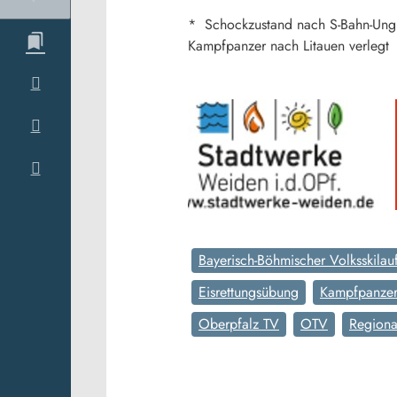
* Schockzustand nach S-Bahn-Ung
Kampfpanzer nach Litauen verlegt
Bayerisch-Böhmischer Volksskilau
Eisrettungsübung
Kampfpanzer 
Oberpfalz TV
OTV
Regiona