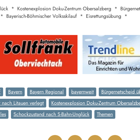
lück * Kostenexplosion Doku-Zentrum Obersalzberg * Bürgern
 * Bayerisch-Böhmischer Volksskilauf * Eisrettungsübung *
f
Bayern
Bayern Regional
bayernweit
Bürgernetscheid 
nach Litauen verlegt
Kostenexplosion Doku-Zentrum Obersalzb
les
Schockzustand nach S-Bahn-Unglück
Themen