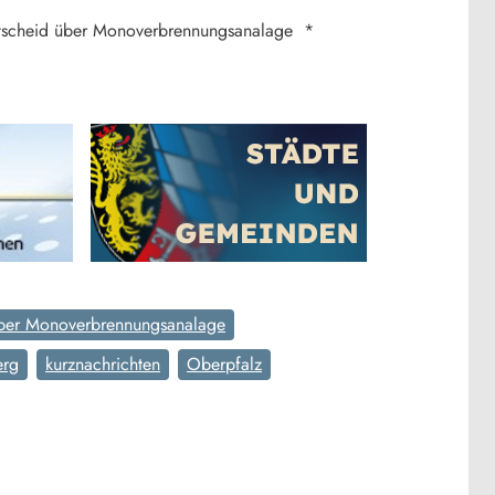
etscheid über Monoverbrennungsanalage *
über Monoverbrennungsanalage
erg
kurznachrichten
Oberpfalz