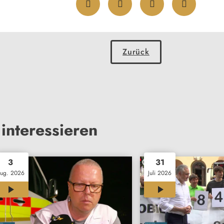
Zurück
interessieren
3
31
ug. 2026
Juli 2026
12:01
11:46