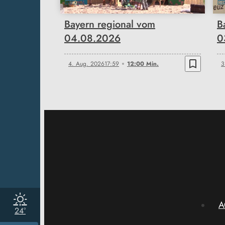
Bayern regional vom
B
04.08.2026
0
bookmark_border
4. Aug. 2026
17:59
12:00 Min.
3
A
24°