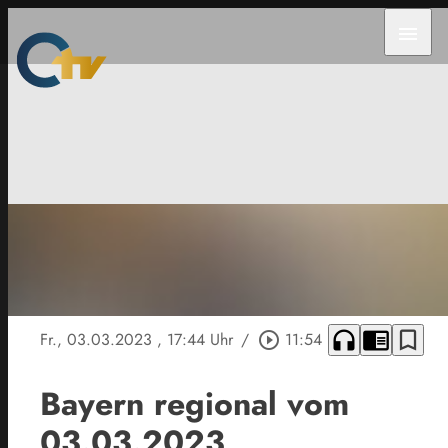
menu
headphones
chrome_reader_mode
bookmark_border
Fr., 03.03.2023
, 17:44 Uhr
/
play_circle_outline
11:54
Bayern regional vom
03.03.2023