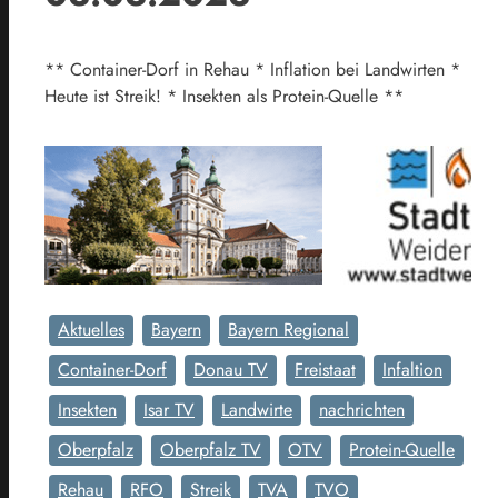
** Container-Dorf in Rehau * Inflation bei Landwirten *
Heute ist Streik! * Insekten als Protein-Quelle **
Aktuelles
Bayern
Bayern Regional
Container-Dorf
Donau TV
Freistaat
Infaltion
Insekten
Isar TV
Landwirte
nachrichten
Oberpfalz
Oberpfalz TV
OTV
Protein-Quelle
Rehau
RFO
Streik
TVA
TVO