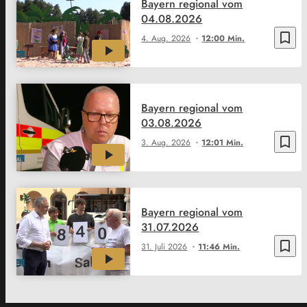
Bayern regional vom
04.08.2026
bookmark_border
4. Aug. 2026
12:00 Min.
Bayern regional vom
03.08.2026
bookmark_border
3. Aug. 2026
12:01 Min.
Bayern regional vom
31.07.2026
bookmark_border
31. Juli 2026
11:46 Min.