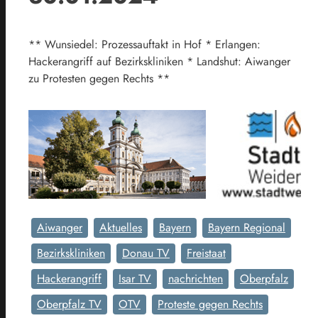
** Wunsiedel: Prozessauftakt in Hof * Erlangen:
Hackerangriff auf Bezirkskliniken * Landshut: Aiwanger
zu Protesten gegen Rechts **
Aiwanger
Aktuelles
Bayern
Bayern Regional
Bezirkskliniken
Donau TV
Freistaat
Hackerangriff
Isar TV
nachrichten
Oberpfalz
Oberpfalz TV
OTV
Proteste gegen Rechts