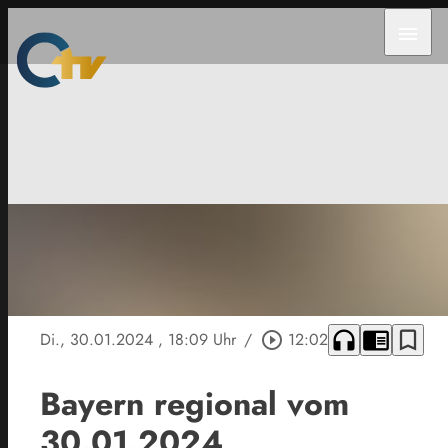
menu
headphones
chrome_reader_mode
bookmark_border
Di., 30.01.2024
, 18:09 Uhr
/
play_circle_outline
12:02
Bayern regional vom
30.01.2024