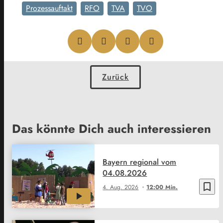
Prozessauftakt
RFO
TVA
TVO
Zurück
Das könnte Dich auch interessieren
Bayern regional vom
04.08.2026
bookmark_border
4. Aug. 2026
12:00 Min.