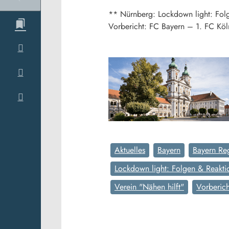
** Nürnberg: Lockdown light: Folg
Vorbericht: FC Bayern – 1. FC Kö
Aktuelles
Bayern
Bayern Re
Lockdown light: Folgen & Reakti
Verein "Nähen hilft"
Vorberich