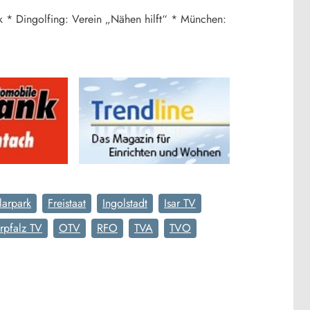
k * Dingolfing: Verein „Nähen hilft“ * München:
larpark
Freistaat
Ingolstadt
Isar TV
rpfalz TV
OTV
RFO
TVA
TVO