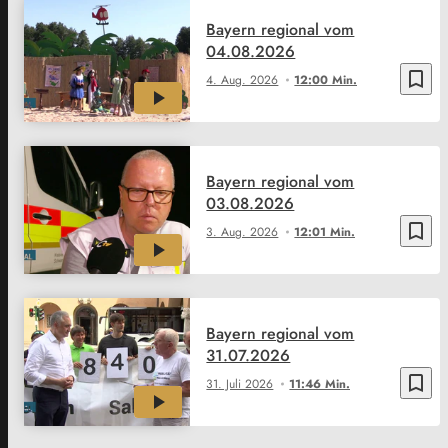
Bayern regional vom
04.08.2026
bookmark_border
4. Aug. 2026
12:00 Min.
Bayern regional vom
03.08.2026
bookmark_border
3. Aug. 2026
12:01 Min.
Bayern regional vom
31.07.2026
bookmark_border
31. Juli 2026
11:46 Min.