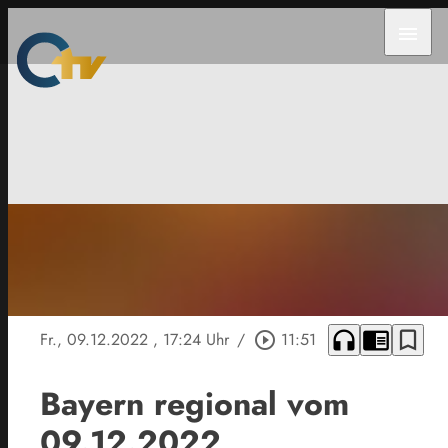
menu
headphones
chrome_reader_mode
bookmark_border
Fr., 09.12.2022
, 17:24 Uhr
/
play_circle_outline
11:51
Bayern regional vom
09.12.2022