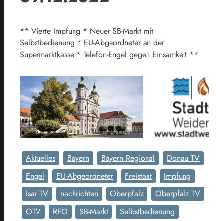
** Vierte Impfung * Neuer SB-Markt mit
Selbstbedienung * EU-Abgeordneter an der
Supermarktkasse * Telefon-Engel gegen Einsamkeit **
Aktuelles
Bayern
Bayern Regional
Donau TV
Engel
EU-Abgeordneter
Freistaat
Impfung
Isar TV
nachrichten
Oberpfalz
Oberpfalz TV
OTV
RFO
SB-Markt
Selbstbedienung