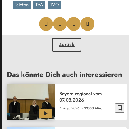
Telefon
TVA
TVO
Zurück
Das könnte Dich auch interessieren
Bayern regional vom
07.08.2026
bookmark_border
7. Aug. 2026
12:00 Min.