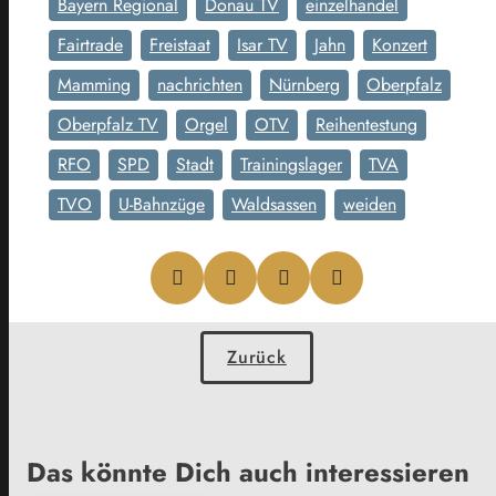
Bayern Regional
Donau TV
einzelhandel
Fairtrade
Freistaat
Isar TV
Jahn
Konzert
Mamming
nachrichten
Nürnberg
Oberpfalz
Oberpfalz TV
Orgel
OTV
Reihentestung
RFO
SPD
Stadt
Trainingslager
TVA
TVO
U-Bahnzüge
Waldsassen
weiden
Zurück
Das könnte Dich auch interessieren