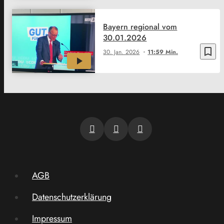
Bayern regional vom
30.01.2026
bookmark_border
30. Jan. 2026
11:59 Min.
AGB
Datenschutzerklärung
Impressum