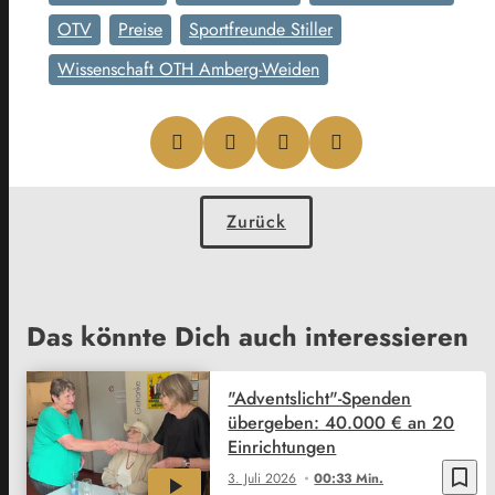
OTV
Preise
Sportfreunde Stiller
Wissenschaft OTH Amberg-Weiden
Zurück
Das könnte Dich auch interessieren
"Adventslicht"-Spenden
übergeben: 40.000 € an 20
Einrichtungen
bookmark_border
3. Juli 2026
00:33 Min.