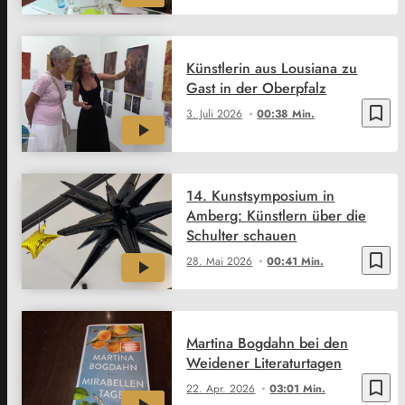
Künstlerin aus Lousiana zu
Gast in der Oberpfalz
bookmark_border
3. Juli 2026
00:38 Min.
14. Kunstsymposium in
Amberg: Künstlern über die
Schulter schauen
bookmark_border
28. Mai 2026
00:41 Min.
Martina Bogdahn bei den
Weidener Literaturtagen
bookmark_border
22. Apr. 2026
03:01 Min.