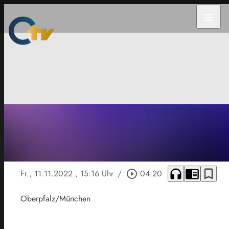
menu
headphones
chrome_reader_mode
bookmark_border
Fr., 11.11.2022
, 15:16 Uhr
/
play_circle_outline
04:20
Oberpfalz/München