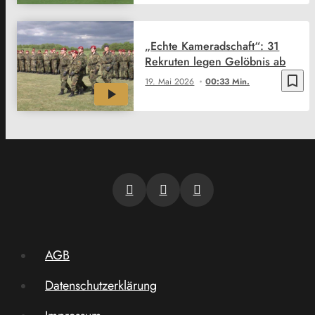
„Echte Kameradschaft“: 31
Rekruten legen Gelöbnis ab
bookmark_border
19. Mai 2026
00:33 Min.
AGB
Datenschutzerklärung