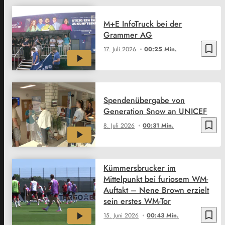
M+E InfoTruck bei der
Grammer AG
bookmark_border
17. Juli 2026
00:25 Min.
Spendenübergabe von
Generation Snow an UNICEF
bookmark_border
8. Juli 2026
00:31 Min.
Kümmersbrucker im
Mittelpunkt bei furiosem WM-
Auftakt – Nene Brown erzielt
sein erstes WM-Tor
bookmark_border
15. Juni 2026
00:43 Min.