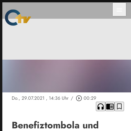
menu
Do., 29.07.2021
, 14:36 Uhr
/
play_circle_outline
00:29
headphones
chrome_reader_mode
bookmark_border
Benefiztombola und