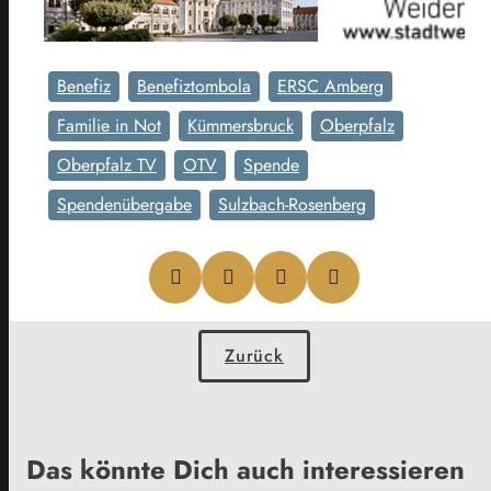
Benefiz
Benefiztombola
ERSC Amberg
Familie in Not
Kümmersbruck
Oberpfalz
Oberpfalz TV
OTV
Spende
Spendenübergabe
Sulzbach-Rosenberg
Zurück
Das könnte Dich auch interessieren