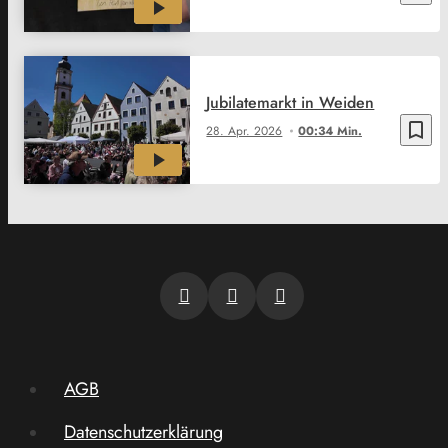
Jubilatemarkt in Weiden
bookmark_border
28. Apr. 2026
00:34 Min.
AGB
Datenschutzerklärung