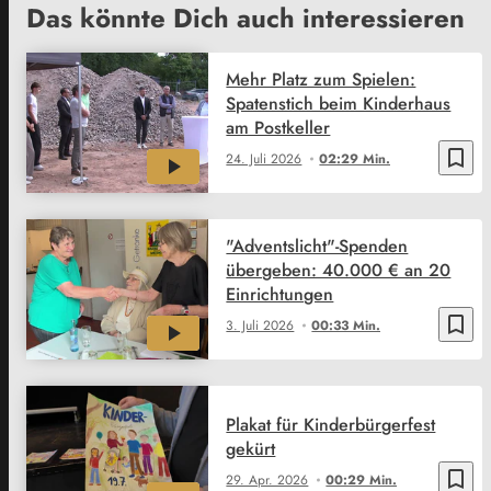
Das könnte Dich auch interessieren
Mehr Platz zum Spielen:
Spatenstich beim Kinderhaus
am Postkeller
bookmark_border
24. Juli 2026
02:29 Min.
"Adventslicht"-Spenden
übergeben: 40.000 € an 20
Einrichtungen
bookmark_border
3. Juli 2026
00:33 Min.
Plakat für Kinderbürgerfest
gekürt
bookmark_border
29. Apr. 2026
00:29 Min.