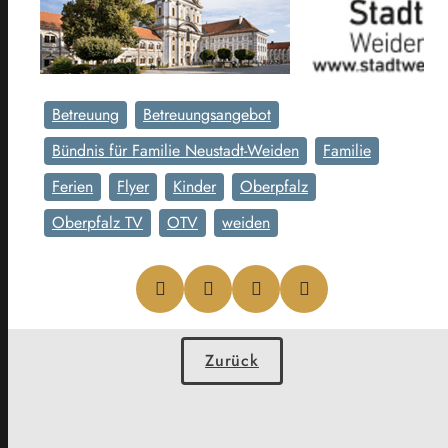
Betreuung
Betreuungsangebot
Bündnis für Familie Neustadt-Weiden
Familie
Ferien
Flyer
Kinder
Oberpfalz
Oberpfalz TV
OTV
weiden
Zurück