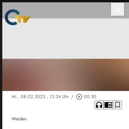
menu
Mi., 08.02.2023
, 13:24 Uhr
/
play_circle_outline
00:30
headphones
chrome_reader_mode
bookmark_border
Weiden