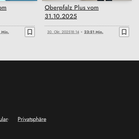
vom
Oberpfalz Plus vom
31.10.2025
bookmark_border
bookmark_border
 Min.
30. Okt. 2025
18:14
23:51 Min.
ular
Privatsphäre