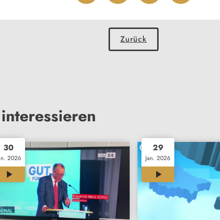
Zurück
interessieren
30
29
an. 2026
Jan. 2026
11:59
12:00