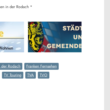
men in der Rodach *
n der Rodach
Franken Fernsehen
TV Touring
TVA
TVO