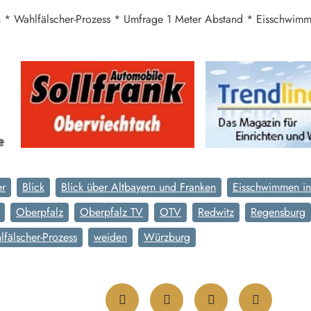
n * Wahlfälscher-Prozess * Umfrage 1 Meter Abstand * Eisschwim
er
Blick
Blick über Altbayern und Franken
Eisschwimmen i
Oberpfalz
Oberpfalz TV
OTV
Redwitz
Regensburg
fälscher-Prozess
weiden
Würzburg