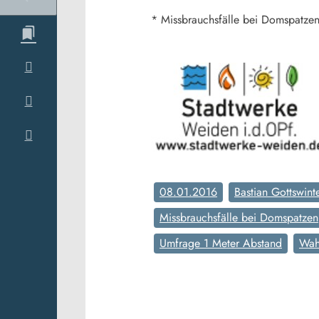
* Missbrauchsfälle bei Domspatze
08.01.2016
Bastian Gottswint
Missbrauchsfälle bei Domspatzen
Umfrage 1 Meter Abstand
Wahl