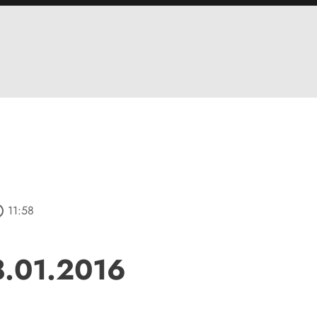
utline
11:58
8.01.2016