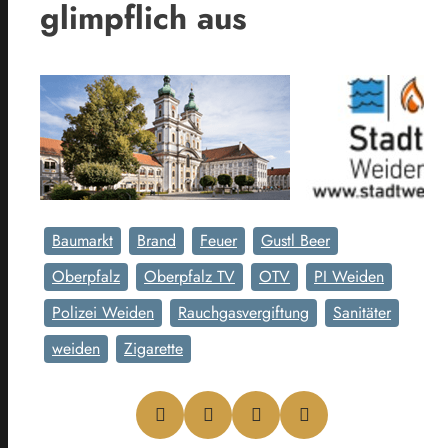
glimpflich aus
Baumarkt
Brand
Feuer
Gustl Beer
Oberpfalz
Oberpfalz TV
OTV
PI Weiden
Polizei Weiden
Rauchgasvergiftung
Sanitäter
weiden
Zigarette