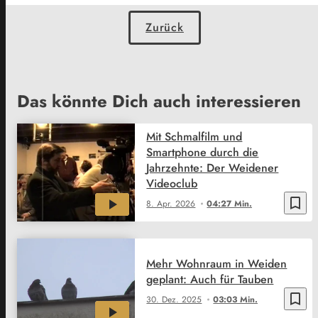
Zurück
Das könnte Dich auch interessieren
Mit Schmalfilm und
Smartphone durch die
Jahrzehnte: Der Weidener
Videoclub
bookmark_border
8. Apr. 2026
04:27 Min.
Mehr Wohnraum in Weiden
geplant: Auch für Tauben
bookmark_border
30. Dez. 2025
03:03 Min.