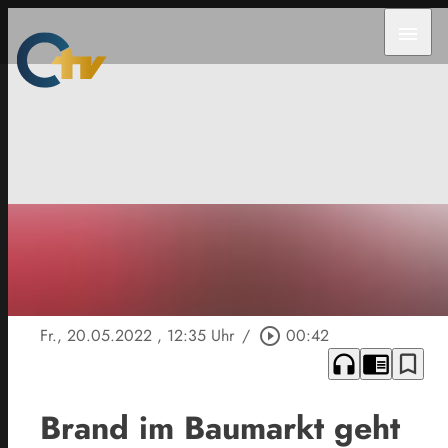
menu
Fr., 20.05.2022
, 12:35 Uhr
/
play_circle_outline
00:42
headphones
chrome_reader_mode
bookmark_border
Brand im Baumarkt geht