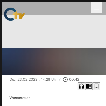
menu
Do., 23.02.2023
, 14:28 Uhr
/
play_circle_outline
00:42
headphones
chrome_reader_mode
bookmark_border
Wernersreuth