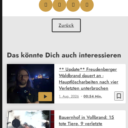
Zurück
Das könnte Dich auch interessieren
** Update** Freudenberger
Waldbrand dauert an -
Hauptlöscharbeiten nach vier
Verletzten unterbrochen
bookmark_border
1. Aug. 2026
00:54 Min.
Bauernhof in Vollbrand: 15
tote Tiere, 9 verletzte