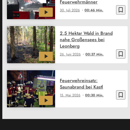
Feuerwehrmänner
bookmark_border
30. Juli 2026
00:46 Min.
2,5 Hektar Wald in Brand
nahe Großensees bei
Leonberg
bookmark_border
26. Juni 2026
00:37 Min.
Feuerwehreinsatz:
Saunabrand bei Kastl
bookmark_border
15. Mai 2026
00:30 Min.