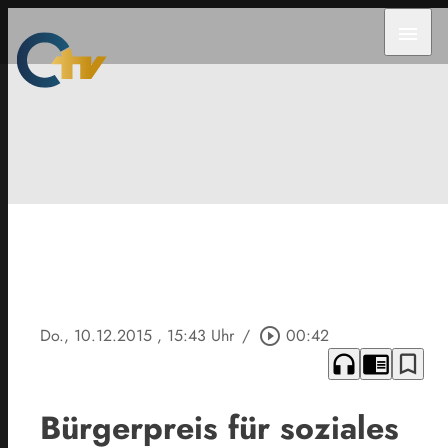
menu
Do., 10.12.2015
, 15:43 Uhr
/
play_circle_outline
00:42
headphones
chrome_reader_mode
bookmark_border
Bürgerpreis für soziales