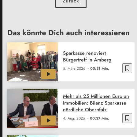
Zurück
Das könnte Dich auch interessieren
Sparkasse renoviert
Bürgertreff in Amberg
bookmark_border
5. März 2026
00:31 Min.
Mehr als 25 Millionen Euro an
Immobilien: Bilanz Sparkasse
nördliche Oberpfalz
bookmark_border
4. Aug. 2026
00:37 Min.