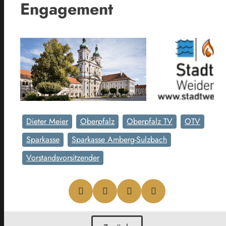
Engagement
Dieter Meier
Oberpfalz
Oberpfalz TV
OTV
Sparkasse
Sparkasse Amberg-Sulzbach
Vorstandsvorsitzender