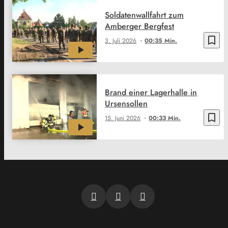
Soldatenwallfahrt zum
Amberger Bergfest
bookmark_border
3. Juli 2026
00:35 Min.
Brand einer Lagerhalle in
Ursensollen
bookmark_border
15. Juni 2026
00:33 Min.