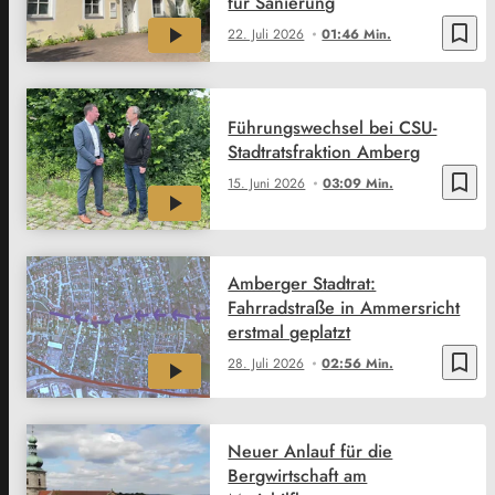
für Sanierung
bookmark_border
22. Juli 2026
01:46 Min.
Führungswechsel bei CSU-
Stadtratsfraktion Amberg
bookmark_border
15. Juni 2026
03:09 Min.
Amberger Stadtrat:
Fahrradstraße in Ammersricht
erstmal geplatzt
bookmark_border
28. Juli 2026
02:56 Min.
Neuer Anlauf für die
Bergwirtschaft am