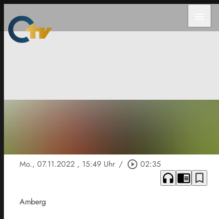
menu
Mo., 07.11.2022
, 15:49 Uhr
/
play_circle_outline
02:35
headphones
chrome_reader_mode
bookmark_border
Amberg