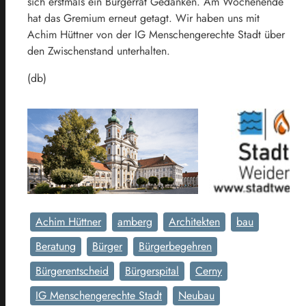
sich erstmals ein Bürgerrat Gedanken. Am Wochenende
hat das Gremium erneut getagt. Wir haben uns mit
Achim Hüttner von der IG Menschengerechte Stadt über
den Zwischenstand unterhalten.
(db)
Achim Hüttner
amberg
Architekten
bau
Beratung
Bürger
Bürgerbegehren
Bürgerentscheid
Bürgerspital
Cerny
IG Menschengerechte Stadt
Neubau