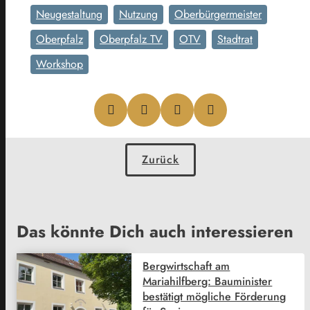
Neugestaltung
Nutzung
Oberbürgermeister
Oberpfalz
Oberpfalz TV
OTV
Stadtrat
Workshop
Zurück
Das könnte Dich auch interessieren
Bergwirtschaft am
Mariahilfberg: Bauminister
bestätigt mögliche Förderung