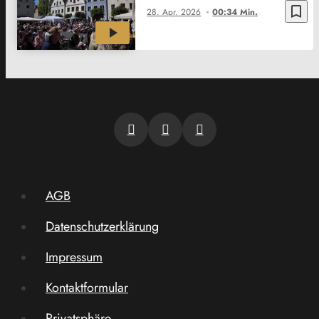
bookmark_border
28. Apr. 2026
00:34 Min.
AGB
Datenschutzerklärung
Impressum
Kontaktformular
Privatsphäre