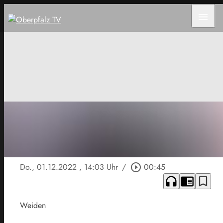
menu
Do., 01.12.2022
, 14:03 Uhr
/
play_circle_outline
00:45
headphones
chrome_reader_mode
bookmark_border
Weiden