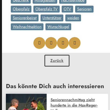
Geschenk
Mittagsessen
Nächstenliebe
Oberpfalz
Oberpfalz TV
OTV
Senioren
Seniorenbeirat
Unterstützer
weiden
Weihnachtsaktion
Wunschkugel
Zurück
Das könnte Dich auch interessieren
Seniorennachmittag zieht
hunderte in die Max-Reger-