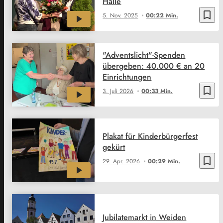
Halle
bookmark_border
5. Nov. 2025
00:22 Min.
"Adventslicht"-Spenden
übergeben: 40.000 € an 20
Einrichtungen
bookmark_border
3. Juli 2026
00:33 Min.
Plakat für Kinderbürgerfest
gekürt
bookmark_border
29. Apr. 2026
00:29 Min.
Jubilatemarkt in Weiden