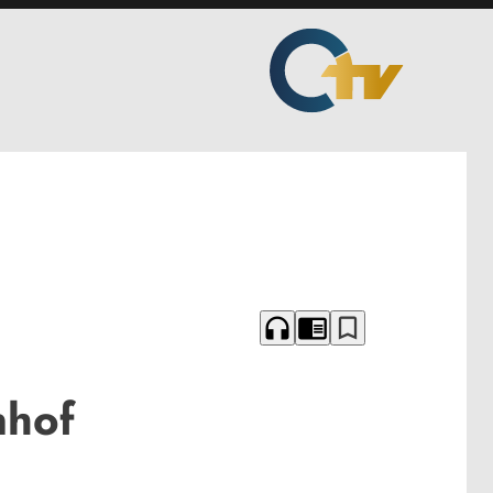
headphones
chrome_reader_mode
bookmark_border
nhof