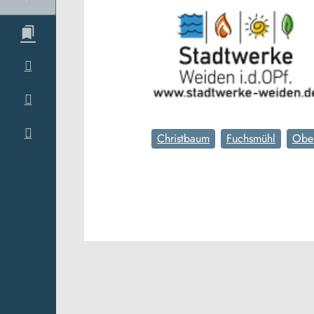
Christbaum
Fuchsmühl
Ober