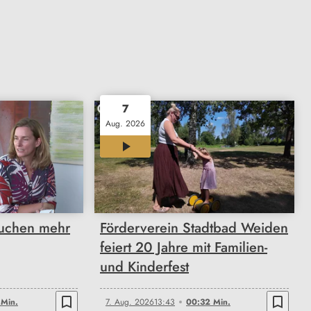
7
Aug. 2026
00:32
auchen mehr
Förderverein Stadtbad Weiden
feiert 20 Jahre mit Familien-
und Kinderfest
bookmark_border
bookmark_border
 Min.
7. Aug. 2026
13:43
00:32 Min.