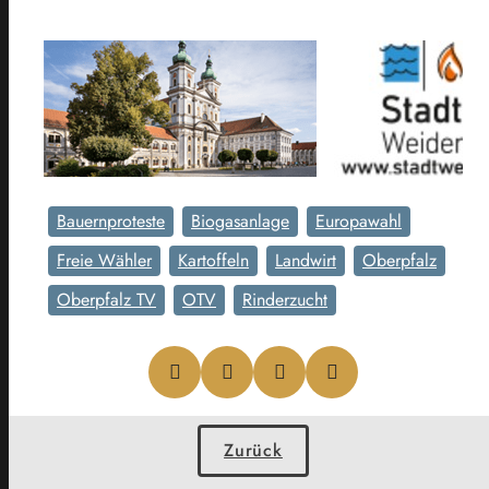
Bauernproteste
Biogasanlage
Europawahl
Freie Wähler
Kartoffeln
Landwirt
Oberpfalz
Oberpfalz TV
OTV
Rinderzucht
Zurück