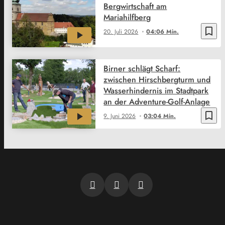
Bergwirtschaft am
Mariahilfberg
bookmark_border
20. Juli 2026
04:06 Min.
Birner schlägt Scharf:
zwischen Hirschbergturm und
Wasserhindernis im Stadtpark
an der Adventure-Golf-Anlage
bookmark_border
9. Juni 2026
03:04 Min.