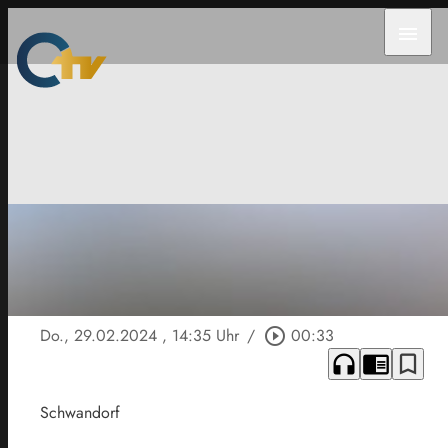
menu
Do., 29.02.2024
, 14:35 Uhr
/
play_circle_outline
00:33
headphones
chrome_reader_mode
bookmark_border
Schwandorf