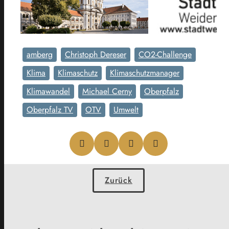
amberg
Christoph Dereser
CO2-Challenge
Klima
Klimaschutz
Klimaschutzmanager
Klimawandel
Michael Cerny
Oberpfalz
Oberpfalz TV
OTV
Umwelt
Zurück