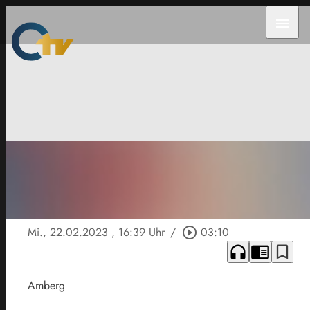
menu
Mi., 22.02.2023
, 16:39 Uhr
/
play_circle_outline
03:10
headphones
chrome_reader_mode
bookmark_border
Amberg