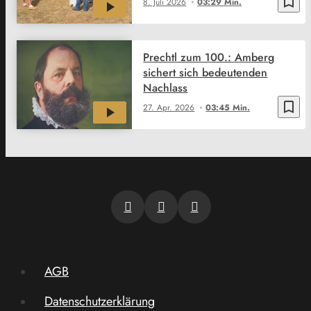
bookmark_border
8. Juli 2026
03:29 Min.
Prechtl zum 100.: Amberg
sichert sich bedeutenden
Nachlass
bookmark_border
27. Apr. 2026
03:45 Min.
AGB
Datenschutzerklärung