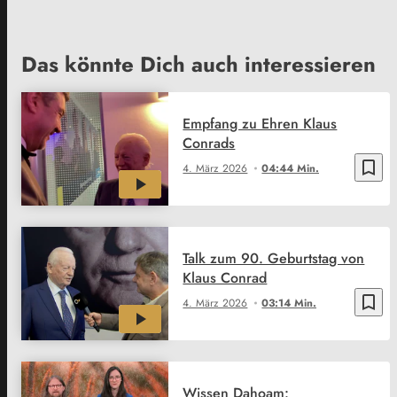
Das könnte Dich auch interessieren
Empfang zu Ehren Klaus
Conrads
bookmark_border
4. März 2026
04:44 Min.
Talk zum 90. Geburtstag von
Klaus Conrad
bookmark_border
4. März 2026
03:14 Min.
Wissen Dahoam: