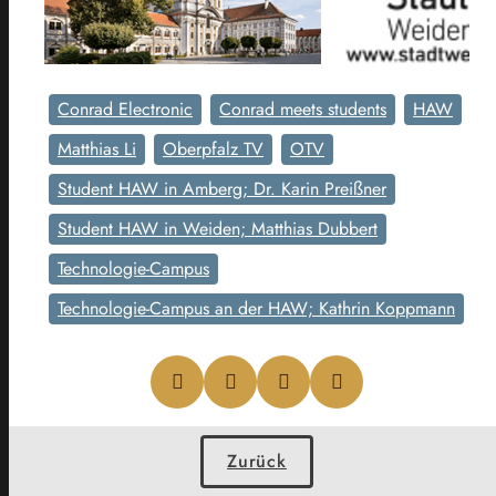
Conrad Electronic
Conrad meets students
HAW
Matthias Li
Oberpfalz TV
OTV
Student HAW in Amberg; Dr. Karin Preißner
Student HAW in Weiden; Matthias Dubbert
Technologie-Campus
Technologie-Campus an der HAW; Kathrin Koppmann
Zurück