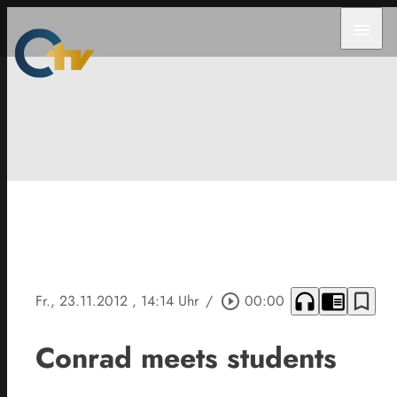
menu
headphones
chrome_reader_mode
bookmark_border
Fr., 23.11.2012
, 14:14 Uhr
/
play_circle_outline
00:00
Conrad meets students