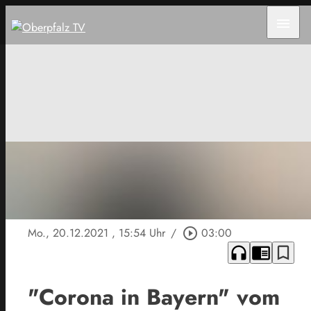
menu
Mo., 20.12.2021
, 15:54 Uhr
/
play_circle_outline
03:00
headphones
chrome_reader_mode
bookmark_border
"Corona in Bayern" vom