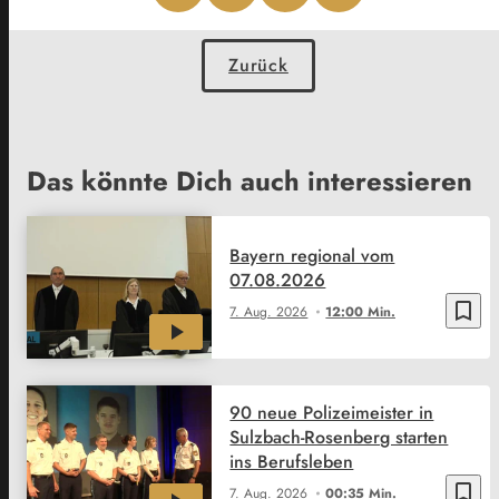
Zurück
Das könnte Dich auch interessieren
Bayern regional vom
07.08.2026
bookmark_border
7. Aug. 2026
12:00 Min.
90 neue Polizeimeister in
Sulzbach-Rosenberg starten
ins Berufsleben
bookmark_border
7. Aug. 2026
00:35 Min.