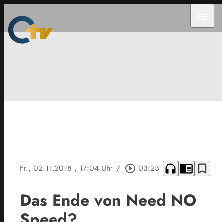
menu
headphones
chrome_reader_mode
bookmark_border
Fr., 02.11.2018
, 17:04 Uhr
/
play_circle_outline
03:23
Das Ende von Need NO
Speed?