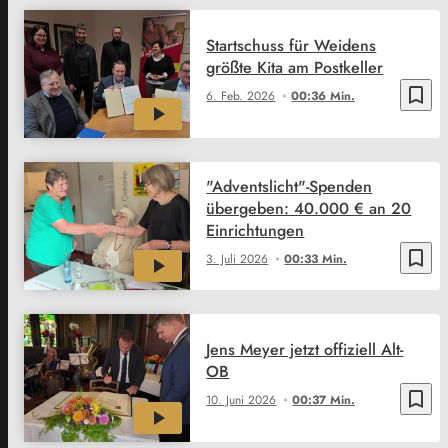
Startschuss für Weidens
größte Kita am Postkeller
bookmark_border
6. Feb. 2026
00:36 Min.
"Adventslicht"-Spenden
übergeben: 40.000 € an 20
Einrichtungen
bookmark_border
3. Juli 2026
00:33 Min.
Jens Meyer jetzt offiziell Alt-
OB
bookmark_border
10. Juni 2026
00:37 Min.