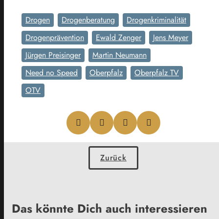
Drogen
Drogenberatung
Drogenkriminalität
Drogenprävention
Ewald Zenger
Jens Meyer
Jürgen Preisinger
Martin Neumann
Need no Speed
Oberpfalz
Oberpfalz TV
OTV
Zurück
Das könnte Dich auch interessieren