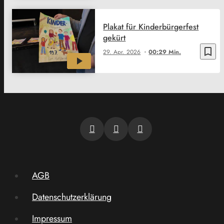
Plakat für Kinderbürgerfest
gekürt
bookmark_border
29. Apr. 2026
00:29 Min.
AGB
Datenschutzerklärung
Impressum