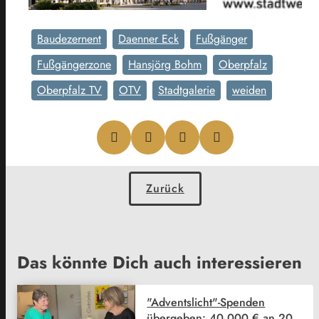
Baudezernent
Daenner Eck
Fußgänger
Fußgängerzone
Hansjörg Bohm
Oberpfalz
Oberpfalz TV
OTV
Stadtgalerie
weiden
Zurück
Das könnte Dich auch interessieren
"Adventslicht"-Spenden
übergeben: 40.000 € an 20