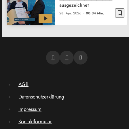
ausgezeichnet
bookmark_border
28. Apr. 2026
00:34 Min.
AGB
Datenschutzerklärung
Impressum
Kontaktformular