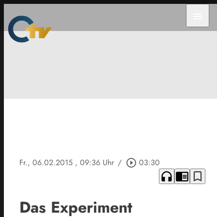
menu
Fr., 06.02.2015
, 09:36 Uhr
/
play_circle_outline
03:30
headphones
chrome_reader_mode
bookmark_border
Das Experiment