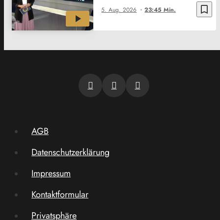
bookmark_border
5. Aug. 2026
23:45 Min.
AGB
Datenschutzerklärung
Impressum
Kontaktformular
Privatsphäre