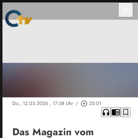
menu
Do., 12.03.2026
, 17:58 Uhr
/
play_circle_outline
25:01
headphones
chrome_reader_mode
bookmark_border
Das Magazin vom