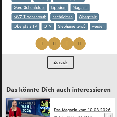
Gerd Schönfelder
Lipödem
Magazin
MVZ Tirschenreuth
nachrichten
Oberpfalz
Oberpfalz TV
OTV
Stephanie Größ
weiden
Zurück
Das könnte Dich auch interessieren
Das Magazin vom 10.03.2026
bookmark_border