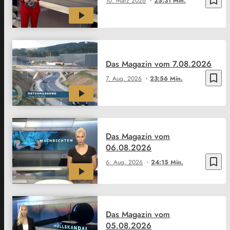
10. März 2026
25:31 Min.
Das Magazin vom 7.08.2026
bookmark_border
7. Aug. 2026
23:56 Min.
Das Magazin vom
06.08.2026
bookmark_border
6. Aug. 2026
24:15 Min.
Das Magazin vom
05.08.2026