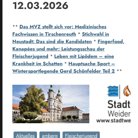
12.03.2026
**
Das MVZ stellt sich vor: Medizinisches
Fachwissen in Tirschenreuth
*
Stichwahl in
Neustadt: Das sind die Kandidaten
*
Fingerfood,
Kanapées und mehr: Leistungsschau der
Fleischerjugend
*
Leben mit Lipödem – eine
Krankheit im Schatten
*
Hauptsache Sport –
Wintersportlegende Gerd Schönfelder Teil 2
**
Aktuelles
amberg
Fleischerjugend