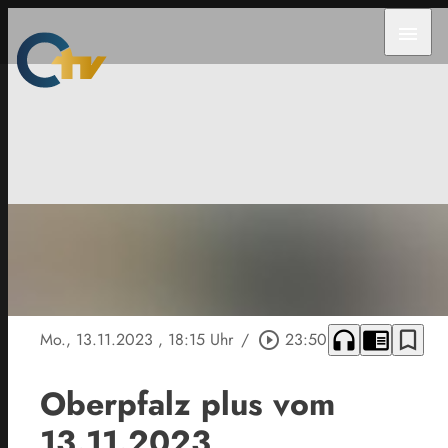
menu
headphones
chrome_reader_mode
bookmark_border
Mo., 13.11.2023
, 18:15 Uhr
/
play_circle_outline
23:50
Oberpfalz plus vom
13.11.2023