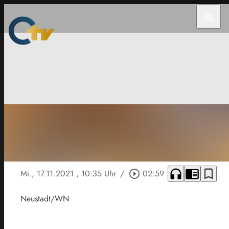
menu
headphones
chrome_reader_mode
bookmark_border
Mi., 17.11.2021
, 10:35 Uhr
/
play_circle_outline
02:59
Neustadt/WN