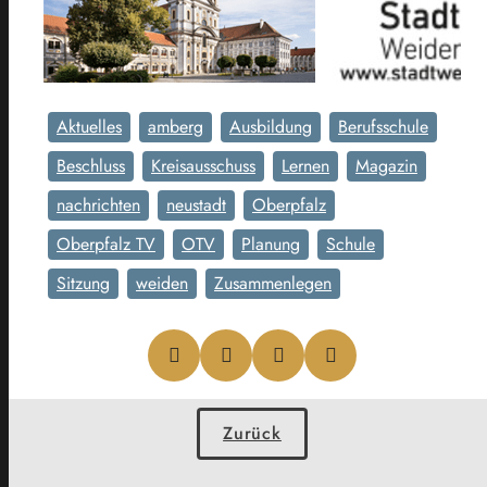
Aktuelles
amberg
Ausbildung
Berufsschule
Beschluss
Kreisausschuss
Lernen
Magazin
nachrichten
neustadt
Oberpfalz
Oberpfalz TV
OTV
Planung
Schule
Sitzung
weiden
Zusammenlegen
Zurück