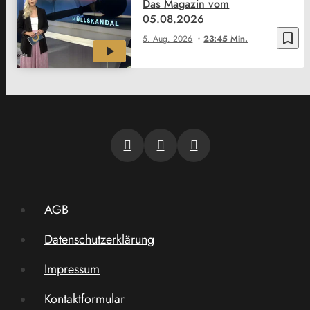
Das Magazin vom
05.08.2026
bookmark_border
5. Aug. 2026
23:45 Min.
AGB
Datenschutzerklärung
Impressum
Kontaktformular