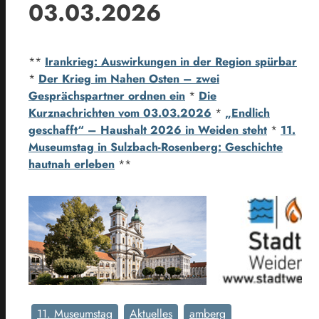
03.03.2026
**
Irankrieg: Auswirkungen in der Region spürbar
*
Der Krieg im Nahen Osten – zwei
Gesprächspartner ordnen ein
*
Die
Kurznachrichten vom 03.03.2026
*
„Endlich
geschafft“ – Haushalt 2026 in Weiden steht
*
11.
Museumstag in Sulzbach-Rosenberg: Geschichte
hautnah erleben
**
11. Museumstag
Aktuelles
amberg