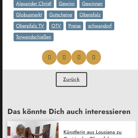
Alexander Christl
Gewinn
Gewinnen
Globusmarkt
Gutscheine
Oberpfalz
Oberpfalz TV
OTV
Preise
schwandorf
Torwandschießen
Zurück
Das könnte Dich auch interessieren
Künstlerin aus Lousiana zu