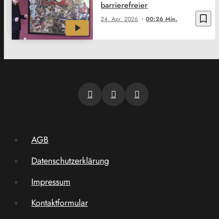
barrierefreier
bookmark_border
24. Apr. 2026
00:26 Min.
AGB
Datenschutzerklärung
Impressum
Kontaktformular