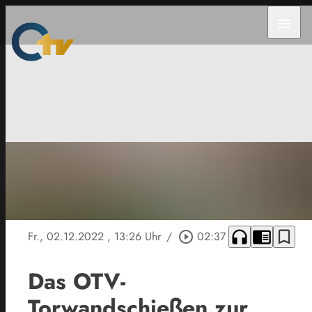
menu
headphones
chrome_reader_mode
bookmark_border
Fr., 02.12.2022
, 13:26 Uhr
/
play_circle_outline
02:37
Das OTV-
Torwandschießen zur