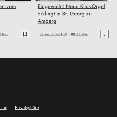
ten vom
Eingeweiht: Neue Klais-Orgel
erklingt in St. Georg zu
Amberg
bookmark_border
bookmark_border
9 Min.
27. Apr. 2026
14:59
00:55 Min.
ular
Privatsphäre