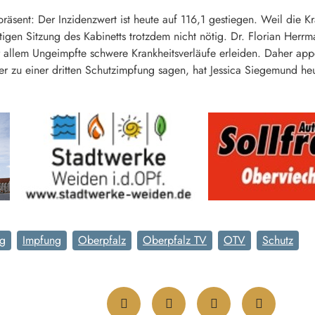
präsent: Der Inzidenzwert ist heute auf 116,1 gestiegen. Weil die 
gen Sitzung des Kabinetts trotzdem nicht nötig. Dr. Florian Herrman
r allem Ungeimpfte schwere Krankheitsverläufe erleiden. Daher appe
r zu einer dritten Schutzimpfung sagen, hat Jessica Siegemund heu
ng
Impfung
Oberpfalz
Oberpfalz TV
OTV
Schutz