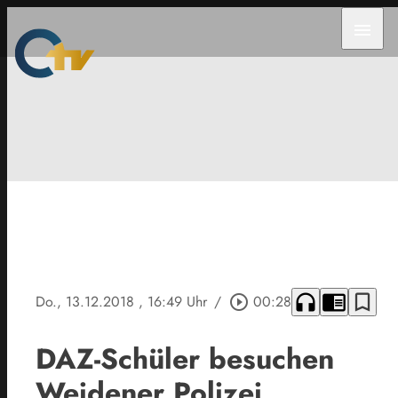
menu
headphones
chrome_reader_mode
bookmark_border
Do., 13.12.2018
, 16:49 Uhr
/
play_circle_outline
00:28
DAZ-Schüler besuchen
Weidener Polizei