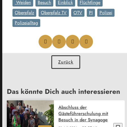
Weiden
Besuch
Einblick
Flüchtlinge
Oberpfalz
Oberpfalz TV
OTV
PI
Polizei
Polizeialltag
Zurück
Das könnte Dich auch interessieren
Abschluss der
Gästeführerschulung mit
Besuch in der Synagoge