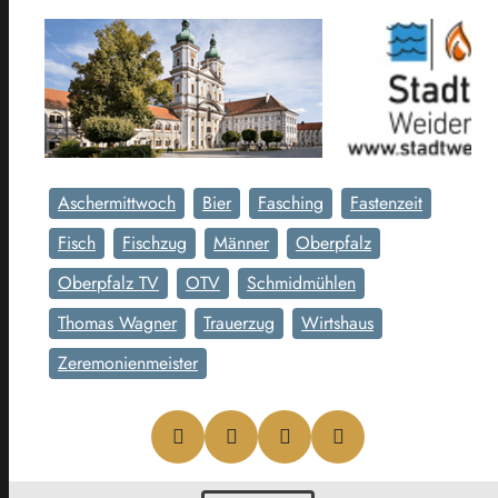
Aschermittwoch
Bier
Fasching
Fastenzeit
Fisch
Fischzug
Männer
Oberpfalz
Oberpfalz TV
OTV
Schmidmühlen
Thomas Wagner
Trauerzug
Wirtshaus
Zeremonienmeister