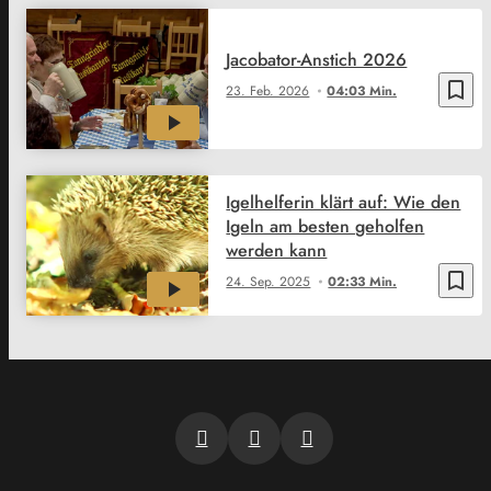
Jacobator-Anstich 2026
bookmark_border
23. Feb. 2026
04:03 Min.
Igelhelferin klärt auf: Wie den
Igeln am besten geholfen
werden kann
bookmark_border
24. Sep. 2025
02:33 Min.