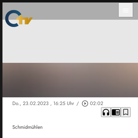
menu
Do., 23.02.2023
, 16:25 Uhr
/
play_circle_outline
02:02
headphones
chrome_reader_mode
bookmark_border
Schmidmühlen