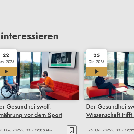
interessieren
22
25
ov. 2025
Okt. 2025
12:05
12:12
er Gesundheitswolf:
Der Gesundheitsw
rnährung vor dem Sport
Wissenschaft trifft
bookmark_border
2. Nov. 2025
18:00
12:05 Min.
25. Okt. 2025
18:30
12:12