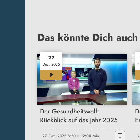
Das könnte Dich auch 
27
Dez. 2025
N
12:00
Der Gesundheitswolf:
D
Rückblick auf das Jahr 2025
E
bookmark_border
27. Dez. 2025
18:30
12:00 Min.
2