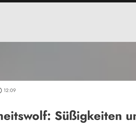
outline
12:09
eitswolf: Süßigkeiten u