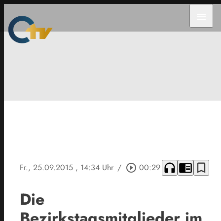
menu
headphones
chrome_reader_mode
bookmark_border
Fr., 25.09.2015
, 14:34 Uhr
/
play_circle_outline
00:29
Die
Bezirkstagsmitglieder im