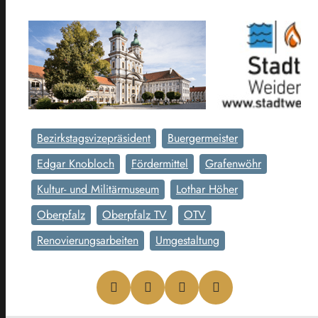
Bezirkstagsvizepräsident
Buergermeister
Edgar Knobloch
Fördermittel
Grafenwöhr
Kultur- und Militärmuseum
Lothar Höher
Oberpfalz
Oberpfalz TV
OTV
Renovierungsarbeiten
Umgestaltung