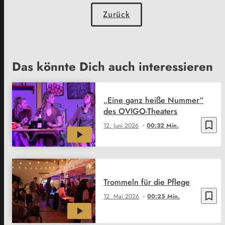
Zurück
Das könnte Dich auch interessieren
„Eine ganz heiße Nummer“
des OVIGO-Theaters
bookmark_border
12. Juni 2026
00:32 Min.
Trommeln für die Pflege
bookmark_border
12. Mai 2026
00:25 Min.