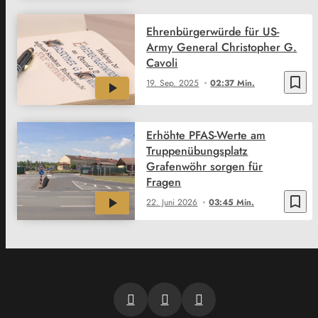
Ehrenbürgerwürde für US-
Army General Christopher G.
Cavoli
bookmark_border
19. Sep. 2025
02:37 Min.
Erhöhte PFAS-Werte am
Truppenübungsplatz
Grafenwöhr sorgen für
Fragen
bookmark_border
22. Juni 2026
03:45 Min.