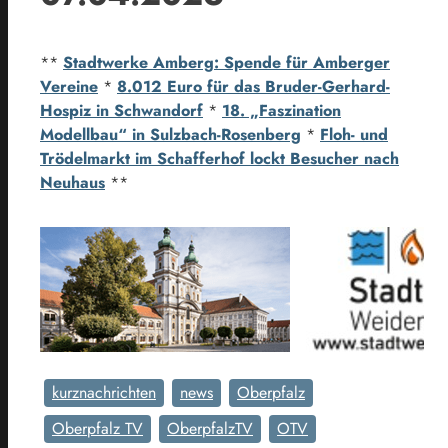
**
Stadtwerke Amberg: Spende für Amberger
Vereine
*
8.012 Euro für das Bruder-Gerhard-
Hospiz in Schwandorf
*
18. „Faszination
Modellbau“ in Sulzbach-Rosenberg
*
Floh- und
Trödelmarkt im Schafferhof lockt Besucher nach
Neuhaus
**
kurznachrichten
news
Oberpfalz
Oberpfalz TV
OberpfalzTV
OTV