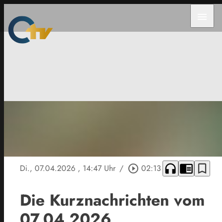
menu
headphones
chrome_reader_mode
bookmark_border
Di., 07.04.2026
, 14:47 Uhr
/
play_circle_outline
02:13
Die Kurznachrichten vom
07.04.2026