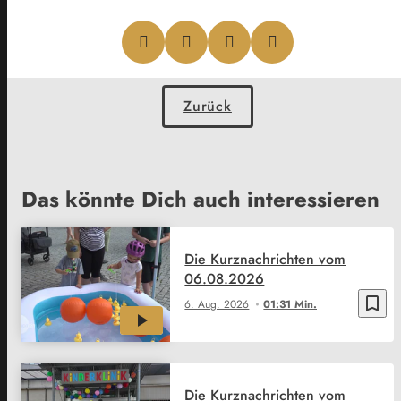
Zurück
Das könnte Dich auch interessieren
Die Kurznachrichten vom
06.08.2026
bookmark_border
6. Aug. 2026
01:31 Min.
Die Kurznachrichten vom