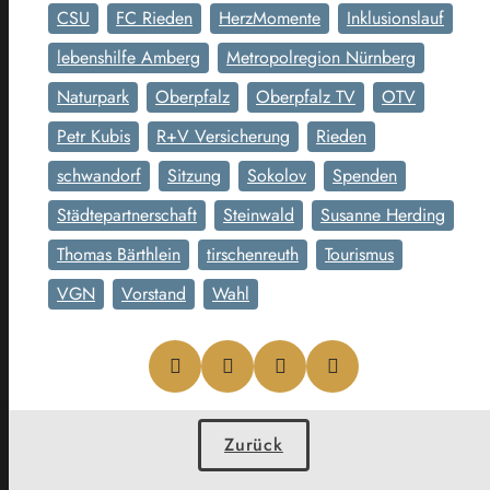
CSU
FC Rieden
HerzMomente
Inklusionslauf
lebenshilfe Amberg
Metropolregion Nürnberg
Naturpark
Oberpfalz
Oberpfalz TV
OTV
Petr Kubis
R+V Versicherung
Rieden
schwandorf
Sitzung
Sokolov
Spenden
Städtepartnerschaft
Steinwald
Susanne Herding
Thomas Bärthlein
tirschenreuth
Tourismus
VGN
Vorstand
Wahl
Zurück