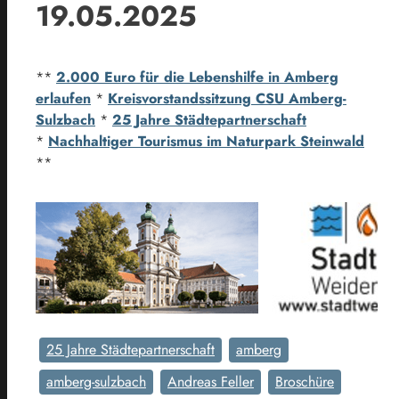
19.05.2025
**
2.000 Euro für die Lebenshilfe in Amberg
erlaufen
*
Kreisvorstandssitzung CSU Amberg-
Sulzbach
*
25 Jahre Städtepartnerschaft
*
Nachhaltiger Tourismus im Naturpark Steinwald
**
25 Jahre Städtepartnerschaft
amberg
amberg-sulzbach
Andreas Feller
Broschüre