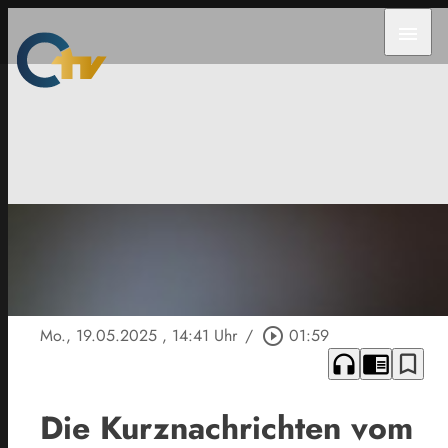
menu
Mo., 19.05.2025
, 14:41 Uhr
/
play_circle_outline
01:59
headphones
chrome_reader_mode
bookmark_border
Die Kurznachrichten vom