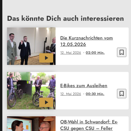
Das könnte Dich auch interessieren
Die Kurznachrichten vom
12.05.2026
bookmark_border
12. Mai 2026
02:00 Min.
E-Bikes zum Ausleihen
bookmark_border
12. Mai 2026
00:30 Min.
OB-Wahl in Schwandorf: Ex-
CSU gegen CSU – Feller