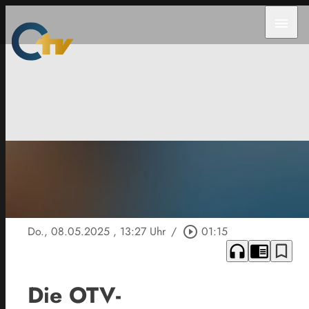
menu
Do., 08.05.2025
, 13:27 Uhr
/
play_circle_outline
01:15
headphones
chrome_reader_mode
bookmark_border
Die OTV-