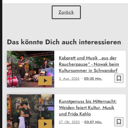
Zurück
Das könnte Dich auch interessieren
Kabarett und Musik „aus der
Raucherpause“ - Nowak beim
Kultursommer in Schwandorf
bookmark_border
3. Aug. 2026
00:35 Min.
Kunstgenuss bis Mitternacht:
Weiden feiert Kultur, Musik
und Frida Kahlo
bookmark_border
27. Okt. 2025
03:57 Min.