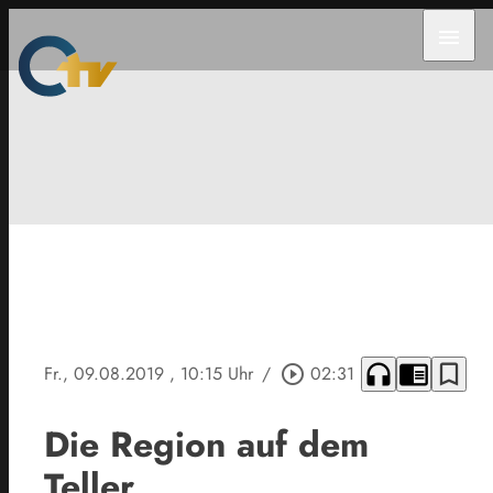
menu
headphones
chrome_reader_mode
bookmark_border
Fr., 09.08.2019
, 10:15 Uhr
/
play_circle_outline
02:31
Die Region auf dem
Teller