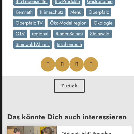
Bio-Lebensmittel
Bio-Produkte
Gastronomie
Kemnath
Klimaschutz
Menü
Oberpfalz
Oberpfalz TV
Öko-Modellregion
Ökologie
OTV
regional
Rinder-Salami
Steinwald
Steinwald-Allianz
tirschenreuth
Zurück
Das könnte Dich auch interessieren
"Adventslicht"-Spenden