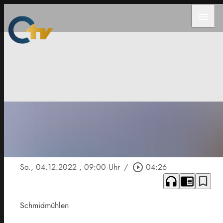
menu
So., 04.12.2022
, 09:00 Uhr
/
play_circle_outline
04:26
headphones
chrome_reader_mode
bookmark_border
Schmidmühlen