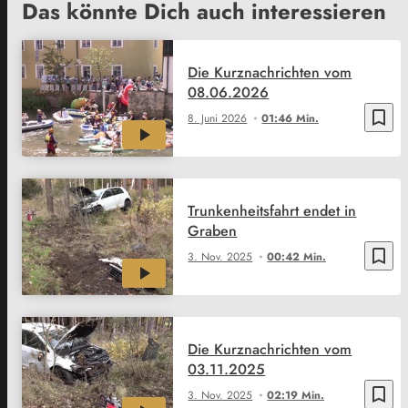
Das könnte Dich auch interessieren
Die Kurznachrichten vom
08.06.2026
bookmark_border
8. Juni 2026
01:46 Min.
Trunkenheitsfahrt endet in
Graben
bookmark_border
3. Nov. 2025
00:42 Min.
Die Kurznachrichten vom
03.11.2025
bookmark_border
3. Nov. 2025
02:19 Min.