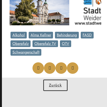
Alkohol
Alma Kellner
Behinderung
FASD
Oberpfalz
Oberpfalz TV
OTV
Schwangerschaft
Zurück