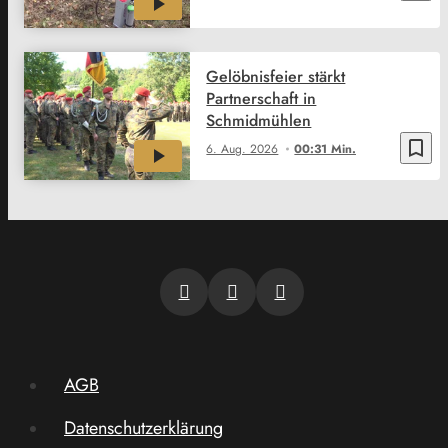
Gelöbnisfeier stärkt
Partnerschaft in
Schmidmühlen
bookmark_border
6. Aug. 2026
00:31 Min.
AGB
Datenschutzerklärung