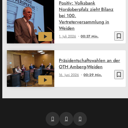
Positiv: Volksbank
Nordoberpfalz zieht Bilanz
bei 100.
Vertreterversammlung in
Weiden
bookmark_border
1. Juli 2026
00:37 Min.
Präsidentschaftswahlen an der
OTH Amberg-Weiden
bookmark_border
16. Juni 2026
00:29 Min.