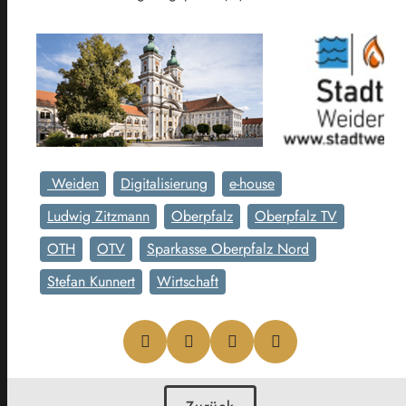
Weiden
Digitalisierung
e-house
Ludwig Zitzmann
Oberpfalz
Oberpfalz TV
OTH
OTV
Sparkasse Oberpfalz Nord
Stefan Kunnert
Wirtschaft