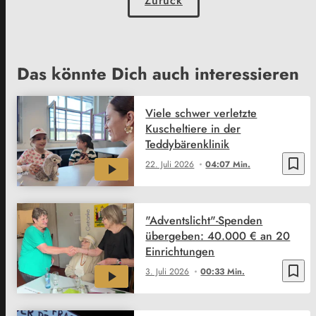
Zurück
Das könnte Dich auch interessieren
Viele schwer verletzte
Kuscheltiere in der
Teddybärenklinik
bookmark_border
22. Juli 2026
04:07 Min.
"Adventslicht"-Spenden
übergeben: 40.000 € an 20
Einrichtungen
bookmark_border
3. Juli 2026
00:33 Min.