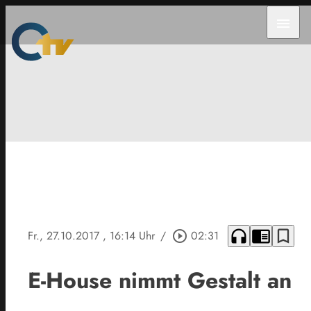
menu
headphones
chrome_reader_mode
bookmark_border
Fr., 27.10.2017
, 16:14 Uhr
/
play_circle_outline
02:31
E-House nimmt Gestalt an