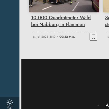
10.000 Quadratmeter Wald
S
bei Nabburg in Flammen
s
bookmark_border
8. Juli 2026
13:49
00:32 Min.
1
A
24°