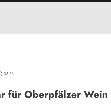
e_outline
03:16
hr für Oberpfälzer Wein