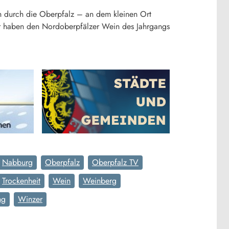
h durch die Oberpfalz – an dem kleinen Ort
ir haben den Nordoberpfälzer Wein des Jahrgangs
Nabburg
Oberpfalz
Oberpfalz TV
Trockenheit
Wein
Weinberg
ng
Winzer