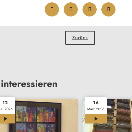
Zurück
interessieren
12
16
ai 2026
März 2026
00:26
00:33