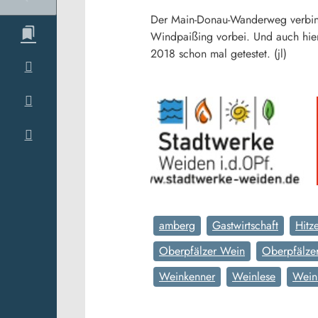
Der Main-Donau-Wanderweg verbind
Windpaißing vorbei. Und auch hier
2018 schon mal getestet. (jl)
amberg
Gastwirtschaft
Hitz
Oberpfälzer Wein
Oberpfälze
Weinkenner
Weinlese
Wein