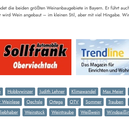
et die beiden größten Weinanbaugebiete in Bayern. Er führt auc
 wird Wein angebaut – im kleinen Stil, aber mit viel Hingabe. W
e
Hobbywinzer
Judith Lehner
Klimawandel
Max Meier
r Weinlese
Oechsle
Ortega
OTV
Sommer
Trauben
liebhaber
Weinstock
Weintraube
Weißwein
Windpaißi