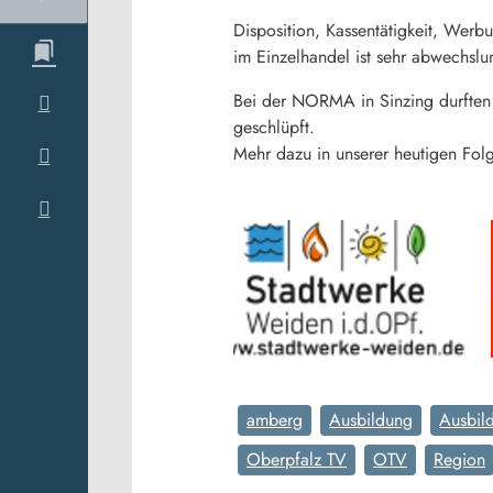
Disposition, Kassentätigkeit, Werb
im Einzelhandel ist sehr abwechsl
Bei der NORMA in Sinzing durften w
geschlüpft.
Mehr dazu in unserer heutigen Fol
amberg
Ausbildung
Ausbil
Oberpfalz TV
OTV
Region