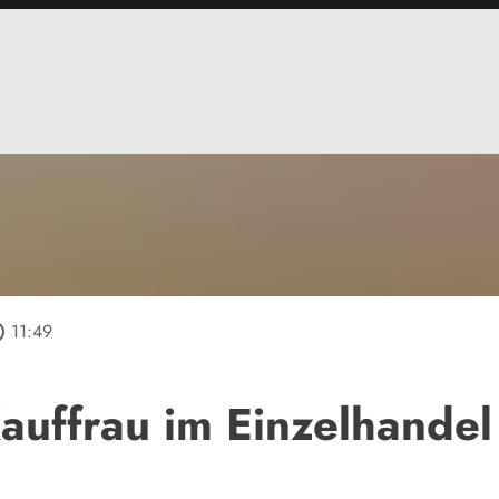
tline
11:49
Kauffrau im Einzelhande