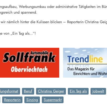
ungsaufbau, Werbungsumbau oder administrative Tätigkeiten im Bür
ungsreich und spannend.
ir nämlich hinter die Kulissen blicken – Reporterin Christina Geige
ge von „Ein Tag als…“!
dungsformat
Beruf
Christina Geiger
Ein Tag als
Jobwelt
Reporterin
Sinzing
Supermarkt