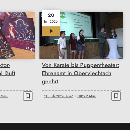
20
Juli 2026
00:29
tor-
Von Karate bis Puppentheater:
l läuft
Ehrenamt in Oberviechtach
geehrt
bookmark_border
bookmark_border
 Min.
20. Juli 2026
14:42
00:29 Min.