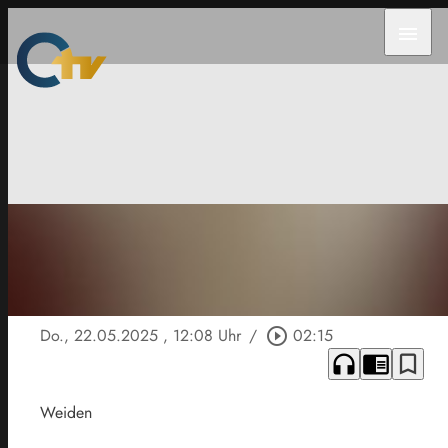
menu
Do., 22.05.2025
, 12:08 Uhr
/
play_circle_outline
02:15
headphones
chrome_reader_mode
bookmark_border
Weiden