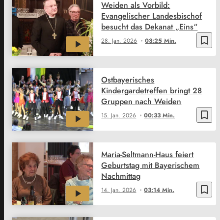
Weiden als Vorbild:
Evangelischer Landesbischof
besucht das Dekanat „Eins“
bookmark_border
28. Jan. 2026
03:25 Min.
Ostbayerisches
Kindergardetreffen bringt 28
Gruppen nach Weiden
bookmark_border
15. Jan. 2026
00:33 Min.
Maria-Seltmann-Haus feiert
Geburtstag mit Bayerischem
Nachmittag
bookmark_border
14. Jan. 2026
03:14 Min.