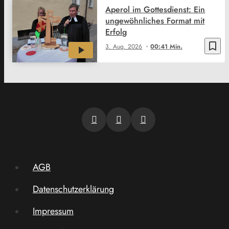
Aperol im Gottesdienst: Ein
ungewöhnliches Format mit
Erfolg
bookmark_border
3. Aug. 2026
00:41 Min.
AGB
Datenschutzerklärung
Impressum