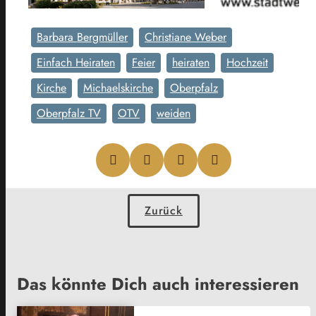
Barbara Bergmüller
Christiane Weber
Einfach Heiraten
Feier
heiraten
Hochzeit
Kirche
Michaelskirche
Oberpfalz
Oberpfalz TV
OTV
weiden
Zurück
Das könnte Dich auch interessieren